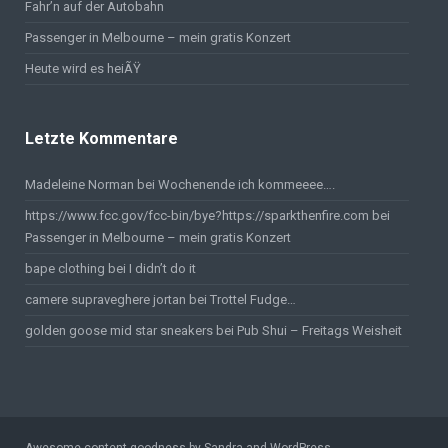
Fahr’n auf der Autobahn
Passenger in Melbourne – mein gratis Konzert
Heute wird es heiÃŸ
Letzte Kommentare
Madeleine Norman bei
Wochenende ich kommeeee….
https://www.fcc.gov/fcc-bin/bye?https://sparkthenfire.com
bei
Passenger in Melbourne – mein gratis Konzert
bape clothing
bei
I didn’t do it
camere supraveghere jortan
bei
Trottel Fudge…
golden goose mid star sneakers
bei
Pub Shui – Freitags Weisheit