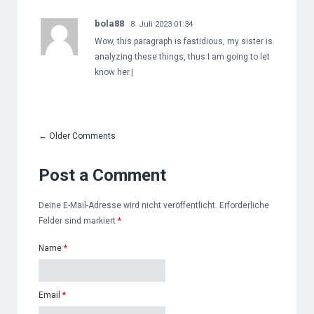
bola88
8. Juli 2023 01:34
Wow, this paragraph is fastidious, my sister is
analyzing these things, thus I am going to let
know her.|
←
Older Comments
Post a Comment
Deine E-Mail-Adresse wird nicht veröffentlicht. Erforderliche
Felder sind markiert
*
Name
*
Email
*