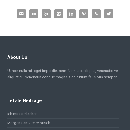








About Us
Ut non nulla mi, eget imperdiet sem. Nam lacus ligula, venenatis vel
aliquet eu, venenatis congue magna. Sed rutrum faucibus semper.
Letzte Beiträge
Ich musste lachen…
Morgens am Schreibtisch…