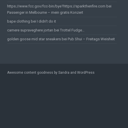
https://www.fcc.gov/fcc-bin/bye?https://sparkthenfire.com
bei
Passenger in Melbourne – mein gratis Konzert
bape clothing
bei
I didn’t do it
camere supraveghere jortan
bei
Trottel Fudge…
golden goose mid star sneakers
bei
Pub Shui – Freitags Weisheit
Awesome content goodness by Sandra and WordPress