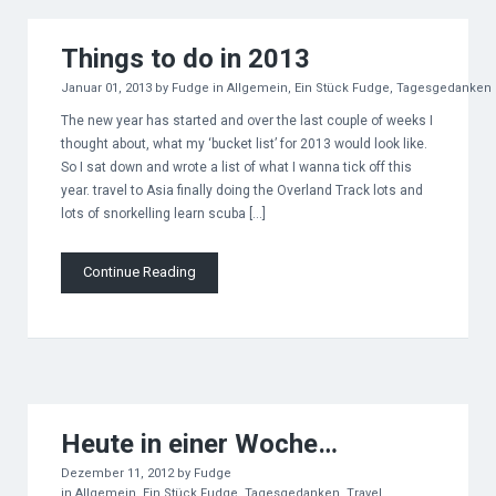
Things to do in 2013
Januar 01, 2013
by
Fudge
in
Allgemein
,
Ein Stück Fudge
,
Tagesgedanken
The new year has started and over the last couple of weeks I
thought about, what my ‘bucket list’ for 2013 would look like.
So I sat down and wrote a list of what I wanna tick off this
year. travel to Asia finally doing the Overland Track lots and
lots of snorkelling learn scuba […]
Continue Reading
Heute in einer Woche…
Dezember 11, 2012
by
Fudge
in
Allgemein
,
Ein Stück Fudge
,
Tagesgedanken
,
Travel