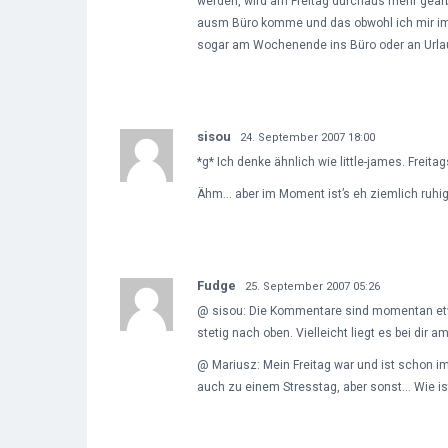
werden, wird am Freitag durchaus mehr gearbe
ausm Büro komme und das obwohl ich mir im
sogar am Wochenende ins Büro oder an Urlau
sisou
24. September 2007 18:00
*g* Ich denke ähnlich wie little-james. Freit
Ähm… aber im Moment ist’s eh ziemlich ruhig,
Fudge
25. September 2007 05:26
@ sisou: Die Kommentare sind momentan etw
stetig nach oben. Vielleicht liegt es bei dir
@ Mariusz: Mein Freitag war und ist schon i
auch zu einem Stresstag, aber sonst… Wie is