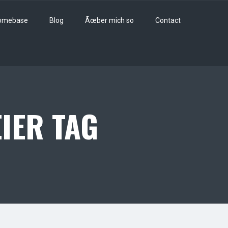
omebase
Blog
Ãœber mich so
Contact
EIER TAG