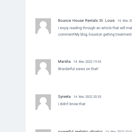
Bounce House Rentals St. Louis
14. Mai 2
I enjoy reading through an article that will 
comment!My blog; houston getting treatment
Marsha
14. Mai 2022 19:55
Wonderful views on that!
Syreeta
14. Mai 2022 20:33
I didn’t know that.
powerful realistic vibrator
14. Mai 2022 22:0