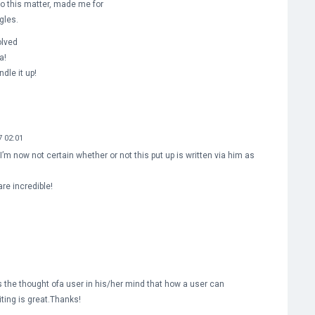
to this matter, made me for
gles.
olved
a!
dle it up!
7 02:01
’m now not certain whether or not this put up is written via him as
re incredible!
the thought ofa user in his/her mind that how a user can
iting is great.Thanks!