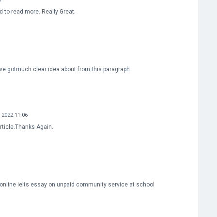
d to read more. Really Great.
ve gotmuch clear idea about from this paragraph.
 2022 11:06
rticle.Thanks Again.
nline ielts essay on unpaid community service at school