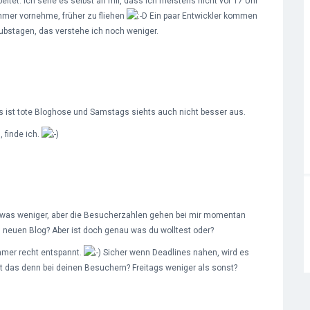
itet. Ich sehe es selbst an mir, dass ich meistens nicht vor 17 Uhr
mer vornehme, früher zu fliehen
Ein paar Entwickler kommen
bstagen, das verstehe ich noch weniger.
ags ist tote Bloghose und Samstags siehts auch nicht besser aus.
 finde ich.
as weniger, aber die Besucherzahlen gehen bei mir momentan
 am neuen Blog? Aber ist doch genau was du wolltest oder?
mmer recht entspannt.
Sicher wenn Deadlines nahen, wird es
t das denn bei deinen Besuchern? Freitags weniger als sonst?