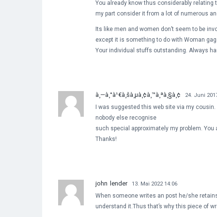
You already know thus considerably relating 
my part consider it from a lot of numerous an
Its like men and women don’t seem to be inv
except it is something to do with Woman gag
Your individual stuffs outstanding. Always han
à¸—à¸°à¹€à¸šà¸µà¸¢à¸™à¸ªà¸§à¸¢
24. Juni 201
I was suggested this web site via my cousin. I
nobody else recognise
such special approximately my problem. You a
Thanks!
john lender
13. Mai 2022 14:06
When someone writes an post he/she retains 
understand it.Thus that’s why this piece of wr