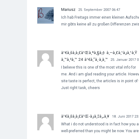
Mariusz
25. September 2007 06:47
Ich hab Freitags immer einen kleinen Aufsch
mir gibts keine all zu großen Differenzen zw
à¹€à¸šà¸­à¸£à¹Œà¸ªà¸§à¸¢ à¸—à¸£à¸¹à¸¡à¸¹à¸Ÿ à¹
à¸™à¸²à¸™ 24 à¹€à¸”à¸·à¸­à¸™
25. Januar 2017 0
I believe this is one of the most vital info for
me. And i am glad reading your article. H
site taste is perfect, the articles is in point of
Just right task, cheers
à¹€à¸šà¸­à¸£à¹Œ-à¸¡à¸‡à¸„à¸¥
18. Juni 2017 23
What i do not understood is in fact how you ar
well-preferred than you might be now. You are 