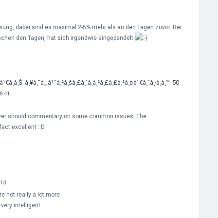
wung, dabei sind es maximal 2-5% mehr als an den Tagen zuvor. Bei
ischen den Tagen, hat sich irgendwie eingependelt
€à¸­à¸Š à¸¥à¸”à¸„à¹ˆà¸²à¸šà¸£à¸´à¸à¸²à¸£à¸£à¸²à¸¢à¹€à¸”à¸·à¸­à¸™ 50
8:41
owever should commentary on some common issues, The
 fact excellent : D.
:13
e not really a lot more
very intelligent.