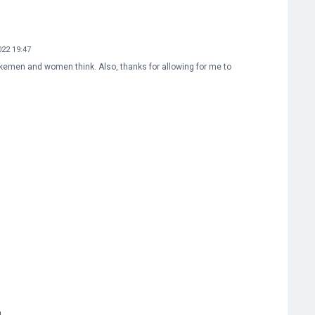
022 19:47
makemen and women think. Also, thanks for allowing for me to
1