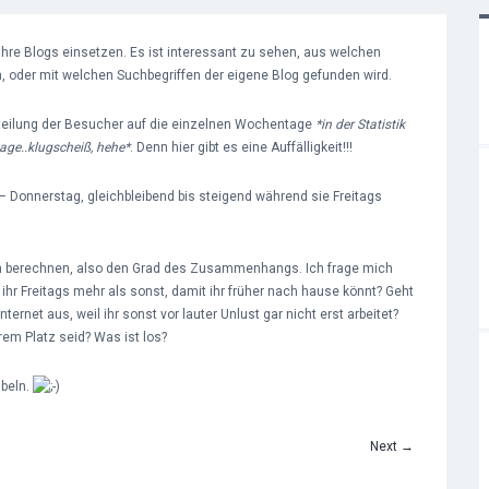
r ihre Blogs einsetzen. Es ist interessant zu sehen, aus welchen
oder mit welchen Suchbegriffen der eigene Blog gefunden wird.
erteilung der Besucher auf die einzelnen Wochentage
*in der Statistik
age..klugscheiß, hehe*
. Denn hier gibt es eine Auffälligkeit!!!
Donnerstag, gleichbleibend bis steigend während sie Freitags
ten berechnen, also den Grad des Zusammenhangs. Ich frage mich
 ihr Freitags mehr als sonst, damit ihr früher nach hause könnt? Geht
nternet aus, weil ihr sonst vor lauter Unlust gar nicht erst arbeitet?
rem Platz seid? Was ist los?
übeln.
Next
→