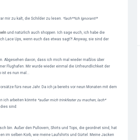
r mir zu kalt, die Schilder zu lesen.
*lach**Ich Ignorant!*
eln
und natürlich auch shoppen. Ich sage euch, ich habe die
ch Lace Ups, wenn euch das etwas sagt?! Anyway, sie sind der
chten. Abgesehen davon, dass ich mich mal wieder maßlos über
r Flughafen. Mir wurde wieder einmal die Unfreundlichkeit der
o ist es nun mal…
Vorsätze fürs neue Jahr. Da ich ja bereits vor neun Monaten mit dem
ran ich arbeiten könnte
*außer mich trinkfester zu machen, lach*
dies sind:
sch bin. Außer den Pullovern, Shirts und Tops, die geordnet sind, hat
en im selben Korb, wie meine Laufshirts und Gürtel. Meine Jacken