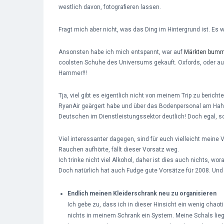
westlich davon, fotografieren lassen.
Fragt mich aber nicht, was das Ding im Hintergrund ist. Es wa
Ansonsten habe ich mich entspannt, war auf
Märkten bumm
coolsten Schuhe des Universums gekauft. Oxfords, oder au
Hammer!!!
Tja, viel gibt es eigentlich nicht von meinem Trip zu beri
RyanAir geärgert habe und über das Bodenpersonal am Hahne
Deutschen im Dienstleistungssektor deutlich! Doch egal, s
Viel interessanter dagegen, sind für euch vielleicht meine 
Rauchen aufhörte, fällt dieser Vorsatz weg.
Ich trinke nicht viel Alkohol, daher ist dies auch nichts, wo
Doch natürlich hat auch Fudge gute Vorsätze für 2008. Und 
Endlich meinen Kleiderschrank neu zu organisieren
Ich gebe zu, dass ich in dieser Hinsicht ein wenig chaoti
nichts in meinem Schrank ein System. Meine Schals lieg