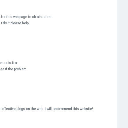
 for this webpage to obtain latest
i do it please help.
m or is it a
see if the problem
t effective blogs on the web. I will recommend this website!