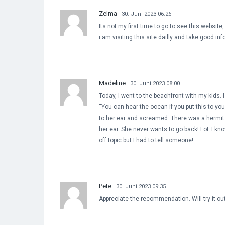
Zelma
30. Juni 2023 06:26
Its not my first time to go to see this website,
i am visiting this site dailly and take good in
Madeline
30. Juni 2023 08:00
Today, I went to the beachfront with my kids. 
“You can hear the ocean if you put this to your
to her ear and screamed. There was a hermit 
her ear. She never wants to go back! LoL I kno
off topic but I had to tell someone!
Pete
30. Juni 2023 09:35
Appreciate the recommendation. Will try it out