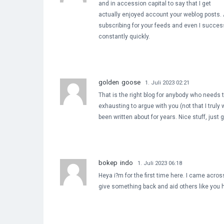
and in accession capital to say that I get
actually enjoyed account your weblog posts. A
subscribing for your feeds and even I succe
constantly quickly.
golden goose
1. Juli 2023 02:21
That is the right blog for anybody who needs t
exhausting to argue with you (not that I truly
been written about for years. Nice stuff, just g
bokep indo
1. Juli 2023 06:18
Heya i?m for the first time here. I came across 
give something back and aid others like you 