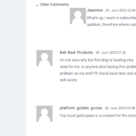
←
Older Comments
Jeannine
29. Juni 2023 22:04
What’s up, I want to subscribe
updates, therefore where can 
Bali Best Products
30. Juni 2023 01:30
I’m not sure why but this blog is loading very
slow for me. Is anyone else having this proble
problem on my end? I’ll check back later and 
still exists.
platform golden goose
30. Juni 2023 05:38
You must participate in a contest for the mos