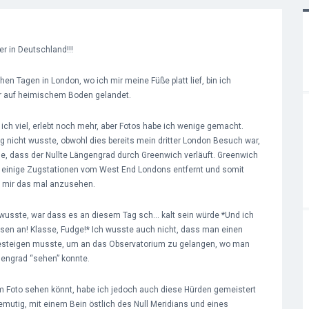
er in Deutschland!!!
en Tagen in London, wo ich mir meine Füße platt lief, bin ich
r auf heimischem Boden gelandet.
ch viel, erlebt noch mehr, aber Fotos habe ich wenige gemacht.
g nicht wusste, obwohl dies bereits mein dritter London Besuch war,
he, dass der Nullte Längengrad durch Greenwich verläuft. Greenwich
l einige Zugstationen vom West End Londons entfernt und somit
, mir das mal anzusehen.
 wusste, war dass es an diesem Tag sch… kalt sein würde *Und ich
sen an! Klasse, Fudge!* Ich wusste auch nicht, dass man einen
besteigen musste, um an das Observatorium zu gelangen, wo man
engrad “sehen” konnte.
em Foto sehen könnt, habe ich jedoch auch diese Hürden gemeistert
mutig, mit einem Bein östlich des Null Meridians und eines