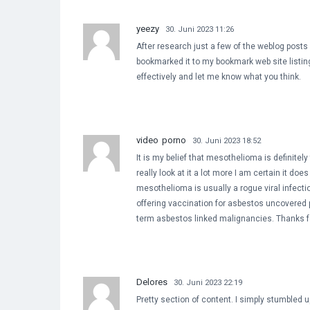
yeezy
30. Juni 2023 11:26
After research just a few of the weblog posts o
bookmarked it to my bookmark web site listing
effectively and let me know what you think.
video porno
30. Juni 2023 18:52
It is my belief that mesothelioma is definitel
really look at it a lot more I am certain it doe
mesothelioma is usually a rogue viral infecti
offering vaccination for asbestos uncovered 
term asbestos linked malignancies. Thanks fo
Delores
30. Juni 2023 22:19
Pretty section of content. I simply stumbled 