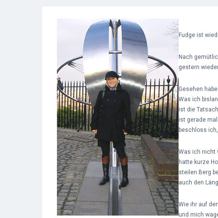
Fudge ist wied
Nach gemütlich
gestern wiede
Gesehen habe i
Was ich bislan
ist die Tatsac
ist gerade ma
beschloss ich
Was ich nicht
hatte kurze Ho
steilen Berg 
auch den Läng
Wie ihr auf d
und mich wage