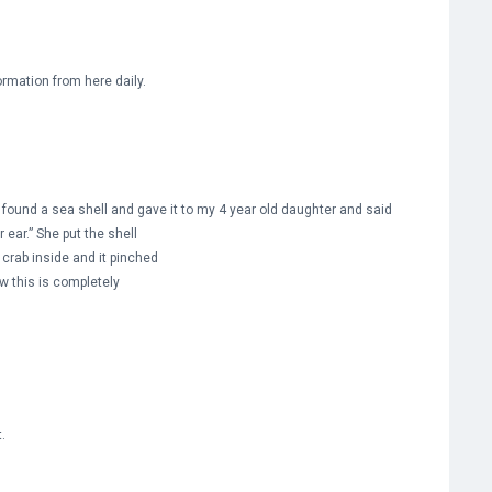
formation from here daily.
I found a sea shell and gave it to my 4 year old daughter and said
 ear.” She put the shell
crab inside and it pinched
w this is completely
.