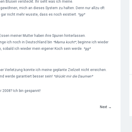
 Blusen versteckt. Ihr seht was ich meine.
gewöhnen, mich an dieses System zu halten. Denn nur allzu oft
 gar nicht mehr wusste, dass es noch existiert.
*gg*
Essen meiner Mutter haben ihre Spuren hinterlassen.
lange ich noch in Deutschland bin
*Mama kocht*
, beginne ich wieder
, sobald ich wieder mein eigener Koch sein werde.
*gg*
ner Verletzung konnte ich meine geplante Zielzeit nicht erreichen.
nd werde garantiert besser sein!
*drückt mir die Daumen*
ür 2008? Ich bin gespannt!
Next
→