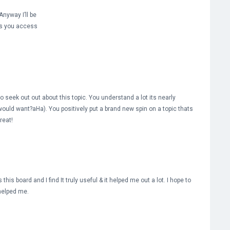
nyway I’ll be
ss you access
o seek out out about this topic. You understand a lot its nearly
 would want?aHa). You positively put a brand new spin on a topic thats
reat!
this board and I find It truly useful & it helped me out a lot. I hope to
helped me.