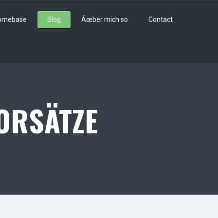
omebase
Blog
Ãœber mich so
Contact
ORSÄTZE