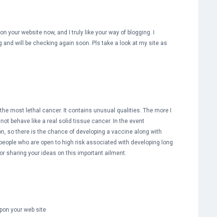
n your website now, and I truly like your way of blogging. I
 and will be checking again soon. Pls take a look at my site as
y the most lethal cancer. It contains unusual qualities. The more I
s not behave like a real solid tissue cancer. In the event
on, so there is the chance of developing a vaccine along with
people who are open to high risk associated with developing long
r sharing your ideas on this important ailment.
upon your web site