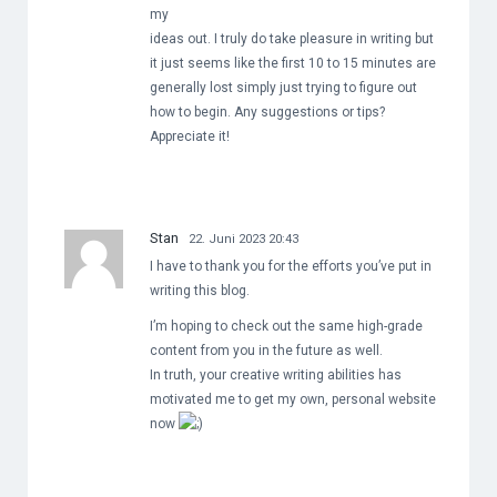
my
ideas out. I truly do take pleasure in writing but
it just seems like the first 10 to 15 minutes are
generally lost simply just trying to figure out
how to begin. Any suggestions or tips?
Appreciate it!
Stan
22. Juni 2023 20:43
I have to thank you for the efforts you’ve put in
writing this blog.
I’m hoping to check out the same high-grade
content from you in the future as well.
In truth, your creative writing abilities has
motivated me to get my own, personal website
now