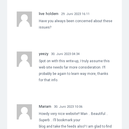
live holdem
29. Juni 2023 16:11
Have you always been concerned about these
issues?
yeezy
30. Juni 2023 04:34
Spot on with this write-up, I truly assume this
web site needs far more consideration. I?l
probably be again to learn way more, thanks
for that info.
Mariam
30. Juni 2023 10:06
Howdy very nice website!! Man .. Beautiful ..
Superb .. I’ll bookmark your
blog and take the feeds also? I am glad to find