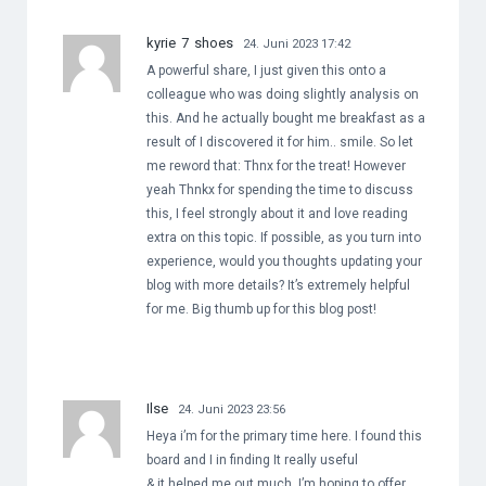
kyrie 7 shoes
24. Juni 2023 17:42
A powerful share, I just given this onto a
colleague who was doing slightly analysis on
this. And he actually bought me breakfast as a
result of I discovered it for him.. smile. So let
me reword that: Thnx for the treat! However
yeah Thnkx for spending the time to discuss
this, I feel strongly about it and love reading
extra on this topic. If possible, as you turn into
experience, would you thoughts updating your
blog with more details? It’s extremely helpful
for me. Big thumb up for this blog post!
Ilse
24. Juni 2023 23:56
Heya i’m for the primary time here. I found this
board and I in finding It really useful
& it helped me out much. I’m hoping to offer