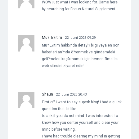
WOW just what I was looking for. Came here
by searching for Focus Natural Supplement
Mu? E?itim
22. Juni 2023 09:29
Mu? E?itim hakk?nda detayl? bilgi veya en son
haberleri an?nda ö?renmek ve gündemdeki
geli?meleri kaç?rmamak için hemen ?imdi bu
web sitesini ziyaret edin!
Shaun
22. Juni 2023 20:43
First off I want to say superb blog! I had a quick
question that I’d like
to ask if you do not mind. I was interested to
know how you center yourself and clear your
mind before writing.
I have had trouble clearing my mind in getting