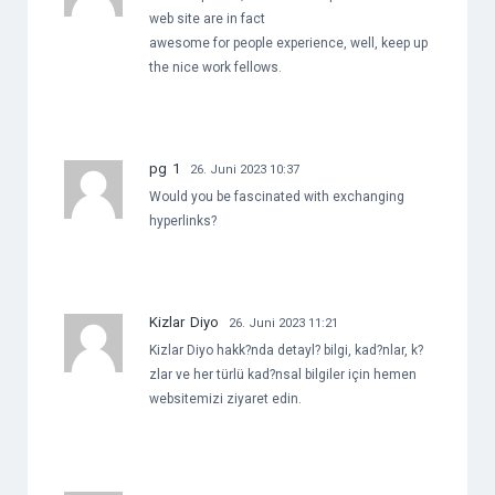
web site are in fact
awesome for people experience, well, keep up
the nice work fellows.
pg 1
26. Juni 2023 10:37
Would you be fascinated with exchanging
hyperlinks?
Kizlar Diyo
26. Juni 2023 11:21
Kizlar Diyo hakk?nda detayl? bilgi, kad?nlar, k?
zlar ve her türlü kad?nsal bilgiler için hemen
websitemizi ziyaret edin.