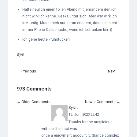
Hatte neulich einen tollen Abend mit jemandem den ich
nicht wirklich kenne. Geeks unter sich. Aber war wirklich
irre lustig. Muss mich nur daran erinnern, dass ich nicht
immer Phone Calls mache, wenn ich betrunken bin :))
Ich gehe heute Frühstücken.
Bye!
←
Previous
Next
→
973 Comments
←
Older Comments
Newer Comments
→
Sylvia
16. Juni 2023 23:42
Thanks for the auspicious
writeup. It in fact was
once a enjoyment account it. Glance complex