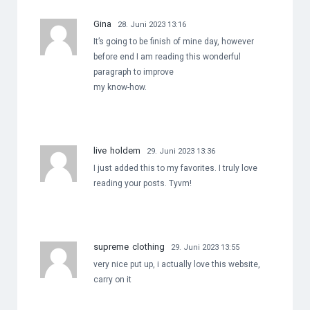
Gina
28. Juni 2023 13:16
It’s going to be finish of mine day, however
before end I am reading this wonderful
paragraph to improve
my know-how.
live holdem
29. Juni 2023 13:36
I just added this to my favorites. I truly love
reading your posts. Tyvm!
supreme clothing
29. Juni 2023 13:55
very nice put up, i actually love this website,
carry on it