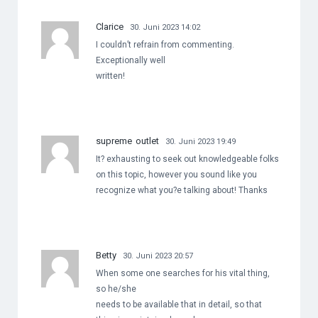
Clarice
30. Juni 2023 14:02
I couldn’t refrain from commenting.
Exceptionally well
written!
supreme outlet
30. Juni 2023 19:49
It? exhausting to seek out knowledgeable folks
on this topic, however you sound like you
recognize what you?e talking about! Thanks
Betty
30. Juni 2023 20:57
When some one searches for his vital thing,
so he/she
needs to be available that in detail, so that