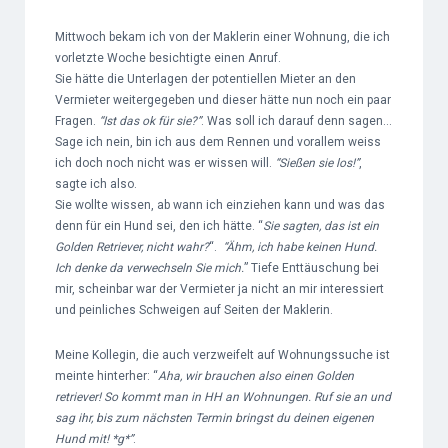
Mittwoch bekam ich von der Maklerin einer Wohnung, die ich
vorletzte Woche besichtigte einen Anruf.
Sie hätte die Unterlagen der potentiellen Mieter an den
Vermieter weitergegeben und dieser hätte nun noch ein paar
Fragen.
“Ist das ok für sie?”
. Was soll ich darauf denn sagen…
Sage ich nein, bin ich aus dem Rennen und vorallem weiss
ich doch noch nicht was er wissen will.
“Sießen sie los!”
,
sagte ich also.
Sie wollte wissen, ab wann ich einziehen kann und was das
denn für ein Hund sei, den ich hätte. “
Sie sagten, das ist ein
Golden Retriever, nicht wahr?
“.
“Ähm, ich habe keinen Hund.
Ich denke da verwechseln Sie mich.
” Tiefe Enttäuschung bei
mir, scheinbar war der Vermieter ja nicht an mir interessiert
und peinliches Schweigen auf Seiten der Maklerin.
Meine Kollegin, die auch verzweifelt auf Wohnungssuche ist
meinte hinterher: “
Aha, wir brauchen also einen Golden
retriever! So kommt man in HH an Wohnungen. Ruf sie an und
sag ihr, bis zum nächsten Termin bringst du deinen eigenen
Hund mit! *g*”
.