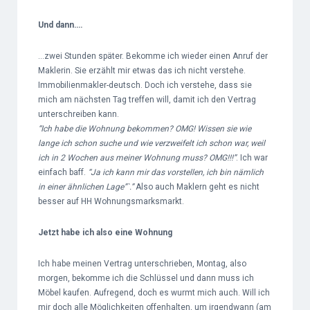
Und dann….
…zwei Stunden später. Bekomme ich wieder einen Anruf der
Maklerin. Sie erzählt mir etwas das ich nicht verstehe.
Immobilienmakler-deutsch. Doch ich verstehe, dass sie
mich am nächsten Tag treffen will, damit ich den Vertrag
unterschreiben kann.
“Ich habe die Wohnung bekommen? OMG! Wissen sie wie
lange ich schon suche und wie verzweifelt ich schon war, weil
ich in 2 Wochen aus meiner Wohnung muss? OMG!!!”
. Ich war
einfach baff.
“Ja ich kann mir das vorstellen, ich bin nämlich
in einer ähnlichen Lage”`.”
Also auch Maklern geht es nicht
besser auf HH Wohnungsmarksmarkt.
Jetzt habe ich also eine Wohnung
Ich habe meinen Vertrag unterschrieben, Montag, also
morgen, bekomme ich die Schlüssel und dann muss ich
Möbel kaufen. Aufregend, doch es wurmt mich auch. Will ich
mir doch alle Möglichkeiten offenhalten, um irgendwann (am