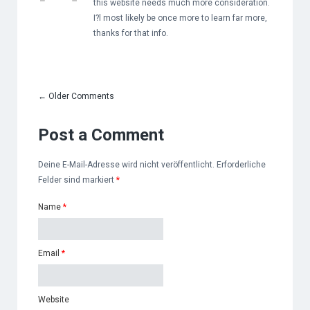
this website needs much more consideration.
I?l most likely be once more to learn far more,
thanks for that info.
←
Older Comments
Post a Comment
Deine E-Mail-Adresse wird nicht veröffentlicht. Erforderliche
Felder sind markiert
*
Name
*
Email
*
Website