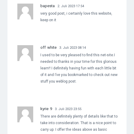
bapesta
2. Juli 2023 17:54
very good post, i certainly love this website,
keep on it
off white
3. Juli 2023 08:14
I used to be very pleased to find this net-site.I
needed to thanks in your time for this glorious
learn!! I definitely having fun with each little bit
of it and I’ve you bookmarked to check out new
stuff you weblog post.
kyrie 9
3. Juli 2023 23:55
There are definitely plenty of details like that to
take into consideration. That is a nice point to
carry up. I offer the ideas above as basic