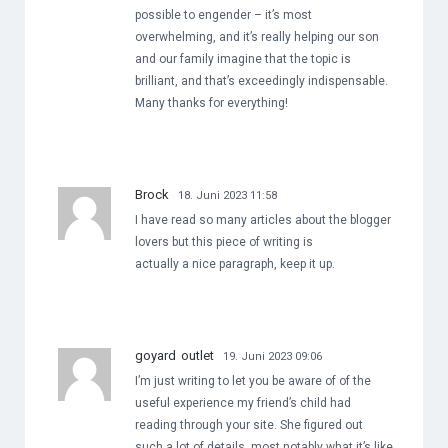
possible to engender – it’s most
overwhelming, and it’s really helping our son
and our family imagine that the topic is
brilliant, and that’s exceedingly indispensable.
Many thanks for everything!
Brock
18. Juni 2023 11:58
I have read so many articles about the blogger
lovers but this piece of writing is
actually a nice paragraph, keep it up.
goyard outlet
19. Juni 2023 09:06
I’m just writing to let you be aware of of the
useful experience my friend’s child had
reading through your site. She figured out
such a lot of details, most notably what it’s like