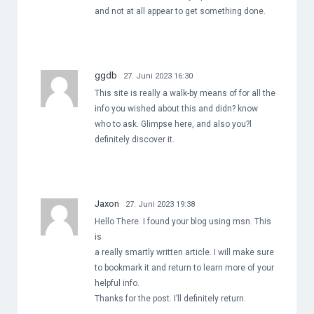
and not at all appear to get something done.
ggdb
27. Juni 2023 16:30
This site is really a walk-by means of for all the
info you wished about this and didn? know
who to ask. Glimpse here, and also you?l
definitely discover it.
Jaxon
27. Juni 2023 19:38
Hello There. I found your blog using msn. This
is
a really smartly written article. I will make sure
to bookmark it and return to learn more of your
helpful info.
Thanks for the post. I’ll definitely return.