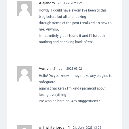
Alejandro
20. Juni 2023 22:03
Howdy! I could have sworn I’ve been to this
blog before but after checking
through some of the post I realized it’s new to
me. Anyhow,
I’m definitely glad I found it and I’ll be book-
marking and checking back often!
Vernon
21. Juni 2023 03:02
Hello! Do you know if they make any plugins to
safeguard
against hackers? I’m kinda paranoid about
losing everything
I’ve worked hard on. Any suggestions?
off white jordan 1
21. Juni 2023 13:02