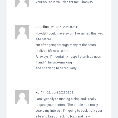
Your house is valueble for me. Thanks!?
Josefina
25. Juni 2023 02:41
Howdy! I could have sworn I’ve visited this web
site before
but after going through many of the posts I
realized it’s new to me.
Anyways, I’m certainly happy I stumbled upon
it and I’ll be book-marking it
and checking back regularly!
kd 14
25. Juni 2023 03:02
I am typically to running a blog and i really
respect your content. The article has really
peaks my interest. I’m going to bookmark your
site and keep checking for brand new