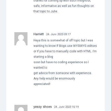
thanks for coming up with such insightful,
safe, informative as well as fun thoughts on
that topic to Julie.
Harriett
24. Juni 2023 09:17
Heya this is somewhat of off topic but I was
wanting to know if blogs use WYSIWYG editors
or if you have to manually code with HTML. I’m
starting a blog
soon but have no coding experience so I
wanted to
get advice from someone with experience.
Any help would be enormously
appreciated!
yeezy shoes
24. Juni 2023 16:19