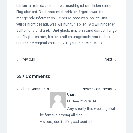
Ich bin ja froh, dass man so umsichtig ist und lieber einen
Flug abbricht. Doch was mich wirklich ärgerte war die
mangelnde Information. Keiner wusste was los ist. Uns
wurde nicht gesagt, was wir nun tun sollen. Wo wir hingehen
sollten und und und… Und glaubt mir, ich stand danach lange
am Flughafen rum, bis ich endlich umgebucht wurde. Und
nun meine original Worte dazu: Qantas sucks! Major!
←
Previous
Next
→
557 Comments
←
Older Comments
Newer Comments
→
Sharon
14. Juni 2023 09:14
Very shortly this web page will
be famous among all blog
visitors, due to it’s good content