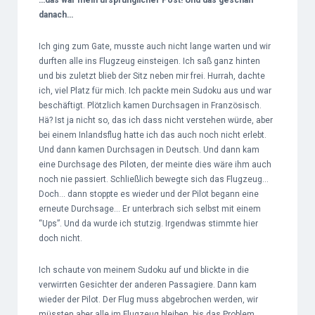
…das war mein ursprünglicher Post! Und das geschah
danach…
Ich ging zum Gate, musste auch nicht lange warten und wir
durften alle ins Flugzeug einsteigen. Ich saß ganz hinten
und bis zuletzt blieb der Sitz neben mir frei. Hurrah, dachte
ich, viel Platz für mich. Ich packte mein Sudoku aus und war
beschäftigt. Plötzlich kamen Durchsagen in Französisch.
Hä? Ist ja nicht so, das ich dass nicht verstehen würde, aber
bei einem Inlandsflug hatte ich das auch noch nicht erlebt.
Und dann kamen Durchsagen in Deutsch. Und dann kam
eine Durchsage des Piloten, der meinte dies wäre ihm auch
noch nie passiert. Schließlich bewegte sich das Flugzeug…
Doch… dann stoppte es wieder und der Pilot begann eine
erneute Durchsage… Er unterbrach sich selbst mit einem
“Ups”. Und da wurde ich stutzig. Irgendwas stimmte hier
doch nicht.
Ich schaute von meinem Sudoku auf und blickte in die
verwirrten Gesichter der anderen Passagiere. Dann kam
wieder der Pilot. Der Flug muss abgebrochen werden, wir
müssten aber alle im Flugzeug bleiben, bis das Problem