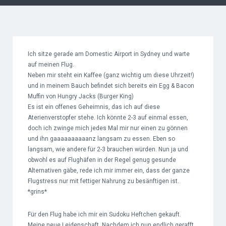
Ich sitze gerade am Domestic Airport in Sydney und warte
auf meinen Flug.
Neben mir steht ein Kaffee (ganz wichtig um diese Uhrzeit!)
und in meinem Bauch befindet sich bereits ein Egg & Bacon
Muffin von Hungry Jacks (Burger King)
Es ist ein offenes Geheimnis, das ich auf diese
Aterienverstopfer stehe. Ich könnte 2-3 auf einmal essen,
doch ich zwinge mich jedes Mal mir nur einen zu gönnen
und ihn gaaaaaaaaaanz langsam zu essen. Eben so
langsam, wie andere für 2-3 brauchen würden. Nun ja und
obwohl es auf Flughäfen in der Regel genug gesunde
Alternativen gäbe, rede ich mir immer ein, dass der ganze
Flugstress nur mit fettiger Nahrung zu besänftigen ist.
*grins*
Für den Flug habe ich mir ein Sudoku Heftchen gekauft.
Meine neue Leidenschaft. Nachdem ich nun endlich gerafft