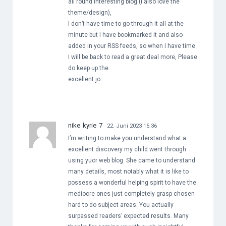
all round interesting blog (I also love the
theme/design),
I don’t have time to go through it all at the
minute but I have bookmarked it and also
added in your RSS feeds, so when I have time
I will be back to read a great deal more, Please
do keep up the
excellent jo.
nike kyrie 7
22. Juni 2023 15:36
I’m writing to make you understand what a
excellent discovery my child went through
using yuor web blog. She came to understand
many details, most notably what it is like to
possess a wonderful helping spirit to have the
mediocre ones just completely grasp chosen
hard to do subject areas. You actually
surpassed readers’ expected results. Many