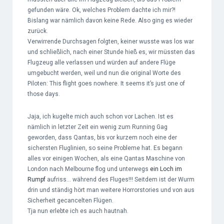
gefunden wäre. Ok, welches Problem dachte ich mir?!
Bislang war nämlich davon keine Rede. Also ging es wieder
zurück.
Verwirrende Durchsagen folgten, keiner wusste was los war
und schließlich, nach einer Stunde hieß es, wir müssten das
Flugzeug alle verlassen und würden auf andere Flüge
umgebucht werden, weil und nun die original Worte des
Piloten: This flight goes nowhere. It seems it’s just one of
those days.
Jaja, ich kugelte mich auch schon vor Lachen. Ist es
nämlich in letzter Zeit ein wenig zum Running Gag
geworden, dass Qantas, bis vor kurzem noch eine der
sichersten Fluglinien, so seine Probleme hat. Es begann
alles vor einigen Wochen, als eine Qantas Maschine von
London nach Melbourne flog und unterwegs
ein Loch im
Rumpf
aufriss… während des Fluges!!! Seitdem ist der Wurm
drin und ständig hört man weitere Horrorstories und von aus
Sicherheit gecancelten Flügen.
Tja nun erlebte ich es auch hautnah.