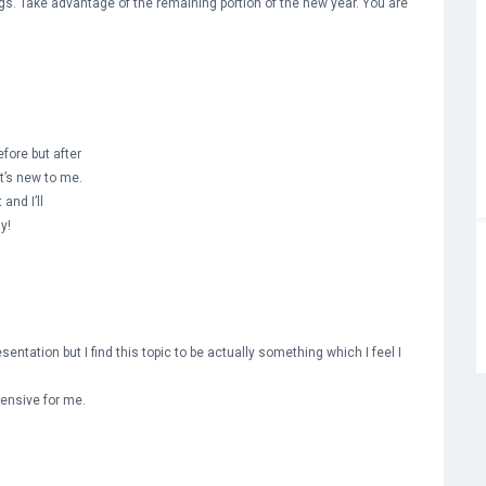
hings. Take advantage of the remaining portion of the new year. You are
efore but after
it’s new to me.
and I’ll
y!
entation but I find this topic to be actually something which I feel I
tensive for me.