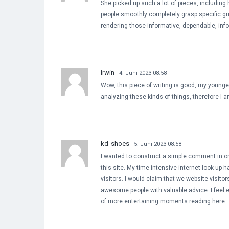
She picked up such a lot of pieces, including
people smoothly completely grasp specific gr
rendering those informative, dependable, infor
Irwin
4. Juni 2023 08:58
Wow, this piece of writing is good, my younger
analyzing these kinds of things, therefore I 
kd shoes
5. Juni 2023 08:58
I wanted to construct a simple comment in or
this site. My time intensive internet look up 
visitors. I would claim that we website visito
awesome people with valuable advice. I feel 
of more entertaining moments reading here. T