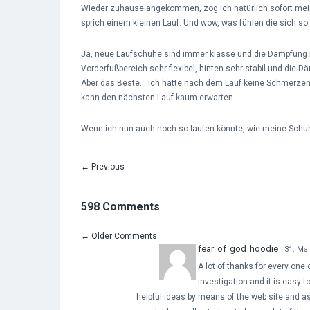
Wieder zuhause angekommen, zog ich natürlich sofort mei
sprich einem kleinen Lauf. Und wow, was fühlen die sich so 
Ja, neue Laufschuhe sind immer klasse und die Dämpfung is
Vorderfußbereich sehr flexibel, hinten sehr stabil und die 
Aber das Beste… ich hatte nach dem Lauf keine Schmerzen i
kann den nächsten Lauf kaum erwarten.
Wenn ich nun auch noch so laufen könnte, wie meine Schuh
←
Previous
598 Comments
←
Older Comments
fear of god hoodie
31. Mai
A lot of thanks for every one 
investigation and it is easy
helpful ideas by means of the web site and as