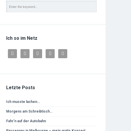
Ich so im Netz





Letzte Posts
Ich musste lachen…
Morgens am Schreibtisch…
Fahr’n auf der Autobahn
Passenger in Melbourne – mein gratis Konzert