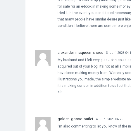
on this page. It was simply incredibly generous
for sale for an e-book in making some money 
tried it in the event you considered necessar
that many people have similar desire just like
condition. I believe there are some more enjoy
alexander mcqueen shoes
3. Juni 2023 04:
My husband and i felt very glad John could 
acquired out of your blog. It’s not at all simp
have been making money from. We really see w
illustrations you made, the simple website me
it is making our son in addition to us feel that
all!
golden goose outlet
4. Juni 2023 06:25
I’m also commenting to let you know of the i