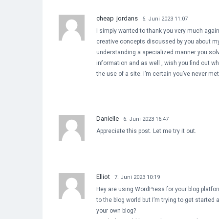
cheap jordans
6. Juni 2023 11:07
I simply wanted to thank you very much again.
creative concepts discussed by you about my s
understanding a specialized manner you solve
information and as well , wish you find out wh
the use of a site. I’m certain you’ve never met 
Danielle
6. Juni 2023 16:47
Appreciate this post. Let me try it out.
Elliot
7. Juni 2023 10:19
Hey are using WordPress for your blog platfo
to the blog world but I’m trying to get start
your own blog?