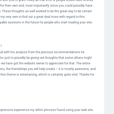
 with you to grant freely all that a lot of people would have offered
for their own end, most importantly since you could possibly have
y. These thoughts as well worked to be the great way to be certain
 my very own to find out a great deal more with regard to this
able sessions in the future for people who start reading your site.
17
deal with his analysis from the precious recommendations he
listic just to possibly be giving out thoughts that some others might
e have got the website owner to appreciate for that. The entire
nu, the friendships you will help create – it is mostly awesome, and
 this theme is entertaining, which is certainly quite vital. Thanks for
mpressive experience my wife’s princess found using your web site.