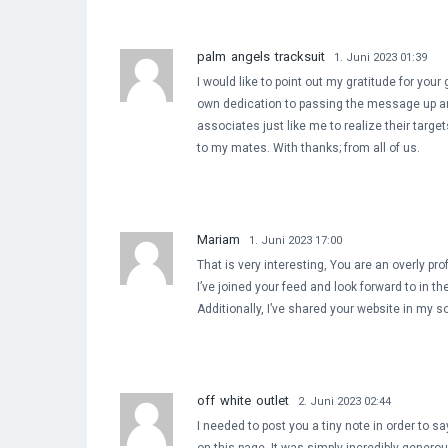
palm angels tracksuit
1. Juni 2023 01:39
I would like to point out my gratitude for your 
own dedication to passing the message up a
associates just like me to realize their targe
to my mates. With thanks; from all of us.
Mariam
1. Juni 2023 17:00
That is very interesting, You are an overly pro
I’ve joined your feed and look forward to in t
Additionally, I’ve shared your website in my s
off white outlet
2. Juni 2023 02:44
I needed to post you a tiny note in order to s