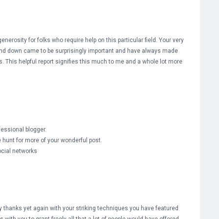
generosity for folks who require help on this particular field. Your very
nd down came to be surprisingly important and have always made
ts. This helpful report signifies this much to me and a whole lot more
fessional blogger.
he hunt for more of your wonderful post.
ocial networks
ay thanks yet again with your striking techniques you have featured