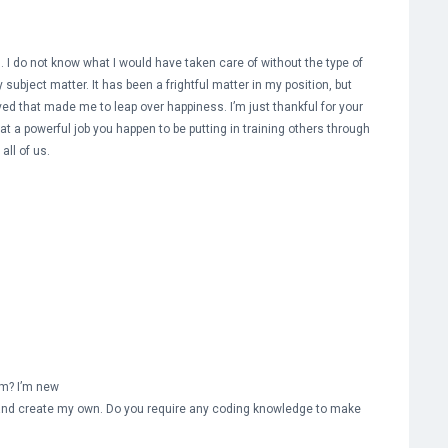
 I do not know what I would have taken care of without the type of
ubject matter. It has been a frightful matter in my position, but
d that made me to leap over happiness. I’m just thankful for your
at a powerful job you happen to be putting in training others through
all of us.
rm? I’m new
ed and create my own. Do you require any coding knowledge to make