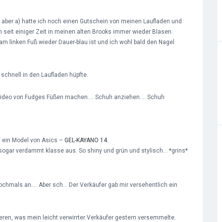
 aber a) hatte ich noch einen Gutschein von meinen Laufladen und
ch seit einiger Zeit in meinen alten Brooks immer wieder Blasen.
m linken Fuß wieder Dauer-blau ist und ich wohl bald den Nagel
schnell in den Laufladen hüpfte.
n Video von Fudges Füßen machen…. Schuh anziehen…. Schuh
f ein Model von Asics –
GEL-KAYANO 14
.
 sogar verdammt klasse aus. So shiny und grün und stylisch… *grins*
 nochmals an…. Aber sch… Der Verkäufer gab mir versehentlich ein
eren, was mein leicht verwirrter Verkäufer gestern versemmelte.