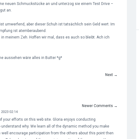
ne neuen Schmuckstücke an und unterzog sie einem Test Drive –
gut an.
t umwerfend, aber dieser Schuh ist tatsächlich sein Geld wert. Im
Dämpfung ist atemberaubend.
n meinem Zeh. Hoffen wir mal, dass es auch so bleibt. Ach ich
e aussehen wäre alles in Butter *g*
Next
→
Newer Comments
→
 2023 02:14
of your efforts on this web site. Gloria enjoys conducting
 to understand why. We learn all of the dynamic method you make
 well encourage participation from the others about this point then