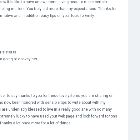
 how it is like to have an awesome giving heart to make certain
ueling matters. You truly did more than my expectations. Thanks for
mative and in addition easy tips on your topic to Emily.
 sister is
am going to convey her.
der to say thanks to you for these lovely items you are sharing on
has now been honored with sensible tips to write about with my
rs are undeniably blessed to live in a really good site with so many
extremely lucky to have used your web page and look forward to tons
hanks a lot once more for a lot of things.