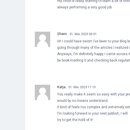
my child is really starting to learn a lot of t
always performing a very good job.
Sherri
31. Mai 2023 06:01
Hi! I could have sworn I’ve been to your blog b
going through many of the articles I realized 
Anyways, I’m definitely happy I came across it 
be book-marking it and checking back regularl
Katja
31. Mai 2023 17:19
You really make it seem so easy with your pres
would by no means understand.
It kind of feels too complex and extremely ex
I’m looking forward in your next publish, I will
try to get the hold of it!