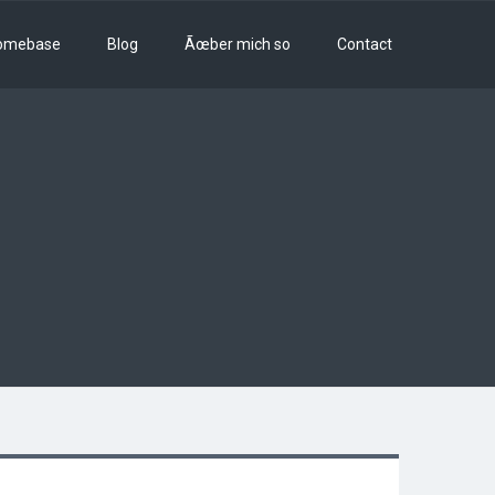
omebase
Blog
Ãœber mich so
Contact